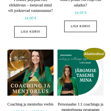
efektiivsus – toetavad mind
saladus?
või jooksevad vastassuunas?
14,00
€
14,00
€
LISA KORVI
LISA KORVI
Allahindlus!
Coaching ja mentorlus veebis
Personaalne 1:1 coachingu ja
mentorlusega programm