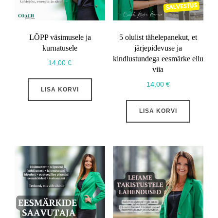
LÕPP väsimusele ja
5 olulist tähelepanekut, et
kurnatusele
järjepidevuse ja
kindlustundega eesmärke ellu
14,00
€
viia
14,00
€
LISA KORVI
LISA KORVI