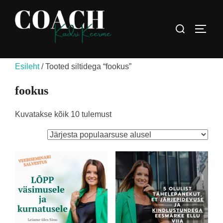
Skip
to
Search
TOGG
content
for:
Esileht
/ Tooted siltidega “fookus”
fookus
Sorteeritud
Kuvatakse kõik 10 tulemust
populaarsuse
järgi