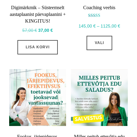
Digimärkmik – Süsteemselt
Coaching veebis
aastaplaanist päevaplaanini +
KINGITUS!
Hinnanguga
Hinnava
5.00
145,00
€
–
1125,00
€
/ 5
Algne
Praegune
57,00
€
37,00
€
145,00 €
Sellel
hind
hind
kuni
VALI
tootel
oli:
on:
LISA KORVI
1125,00 
57,00 €.
37,00 €.
on
mitu
varianti.
Valikuid
saab
teha
tootelehel.
Fookus, järjepidevus,
Milles peitub ettevõtja edu