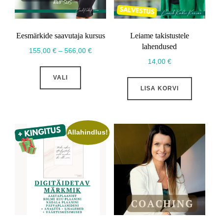
Eesmärkide saavutaja kursus
Leiame takistustele
lahendused
Hinnavahemik:
155,00
€
–
566,00
€
14,00
€
155,00 €
Sellel
kuni
VALI
tootel
566,00 €
LISA KORVI
on
mitu
varianti.
Allahindlus!
Valikuid
saab
teha
tootelehel.