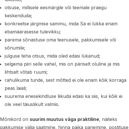
otsuse, millisele eesmärgile või teemale praegu
keskenduda;
konkreetse järgmise sammu, mida Sa ei lükka enam
ebamäärasesse tulevikku;
parema sõnastuse oma teenusele, pakkumisele või
sõnumile;
julguse teha otsus, mida oled edasi lükanud;
selgema piiri selle vahel, mis on päriselt oluline ja mis
lihtsalt võtab ruumi;
rahulikuma tunde, sest mõtted ei ole enam kõik korraga
peas laiali;
suurema enesekindluse liikuda edasi ka siis, kui kõik ei
ole veel täiuslikult valmis.
Mõnikord on
suurim muutus väga praktiline
, näiteks
pakkumise välja saatmine, hinna paika panemine, postituse