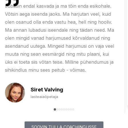
Ennekõike ma hakkasin iseennast valima ning mul
kadus ära huvi kellelegi meeldida ja teha asju vaid
selleks, et teistele sobiks.
Kui ma selle otsuse ära tegin, jäi palju energiat üle
ning ka aega sügavamalt endasse vaadata.
Jaanika
Brändi Jaanika ART looja
SOOVIN TULLA COACHINGUSSE