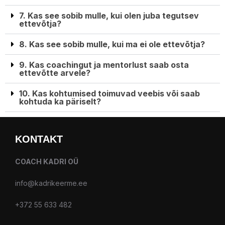
7. Kas see sobib mulle, kui olen juba tegutsev
ettevõtja?
8. Kas see sobib mulle, kui ma ei ole ettevõtja?
9. Kas coachingut ja mentorlust saab osta
ettevõtte arvele?
10. Kas kohtumised toimuvad veebis või saab
kohtuda ka päriselt?
KONTAKT
COACH KADRI OÜ
info@kadrikeerme.ee
+372 55 633 482