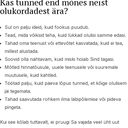
Kas tunned end mõnes neist
olukordadest ära?
Sul on palju ideid, kuid fookus puudub.
Tead, mida võiksid teha, kuid lükkad olulisi samme edasi.
Tahad oma teenust või ettevõtet kasvatada, kuid ei tea,
millest alustada.
Soovid olla nähtavam, kuid miski hoiab Sind tagasi.
Mõtled hinnatõusule, uuele teenusele või suuremale
muutusele, kuid kahtled.
Töötad palju, kuid päeva lõpus tunned, et kõige olulisem
jäi tegemata.
Tahad saavutada rohkem ilma läbipõlemise või pideva
pingeta.
Kui see kõlab tuttavalt, ei pruugi Sa vajada veel üht uut