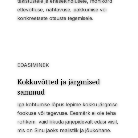
takistustele ja enesekindlusele, mõnikord
ettevõtluse, nähtavuse, pakkumise või
konkreetsete otsuste tegemisele.
EDASIMINEK
Kokkuvõtted ja järgmised
sammud
Iga kohtumise lõpus lepime kokku järgmise
fookuse või tegevuse. Eesmärk ei ole teha
rohkem, vaid liikuda järjepidevalt edasi viisil,
mis on Sinu jaoks realistlik ja jõukohane.