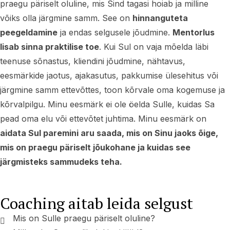
praegu päriselt oluline, mis Sind tagasi hoiab ja milline
võiks olla järgmine samm. See on
hinnanguteta
peegeldamine
ja endas selgusele jõudmine.
Mentorlus
lisab sinna praktilise toe
. Kui Sul on vaja mõelda läbi
teenuse sõnastus, kliendini jõudmine, nähtavus,
eesmärkide jaotus, ajakasutus, pakkumise ülesehitus või
järgmine samm ettevõttes, toon kõrvale oma kogemuse ja
kõrvalpilgu. Minu eesmärk ei ole öelda Sulle, kuidas Sa
pead oma elu või ettevõtet juhtima. Minu eesmärk on
aidata Sul paremini aru saada, mis on Sinu jaoks õige,
mis on praegu päriselt jõukohane ja kuidas see
järgmisteks sammudeks teha.
Coaching aitab leida selgust
Mis on Sulle praegu päriselt oluline?