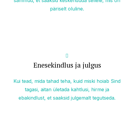
sammud, et saaksid keskenduda sellele, mis on
päriselt oluline.
Enesekindlus ja julgus
Kui tead, mida tahad teha, kuid miski hoiab Sind
tagasi, aitan ületada kahtlusi, hirme ja
ebakindlust, et saaksid julgemalt tegutseda.