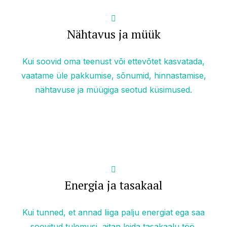
Nähtavus ja müük
Kui soovid oma teenust või ettevõtet kasvatada,
vaatame üle pakkumise, sõnumid, hinnastamise,
nähtavuse ja müügiga seotud küsimused.
Energia ja tasakaal
Kui tunned, et annad liiga palju energiat ega saa
soovitud tulemusi, aitan leida tasakaalu töö,