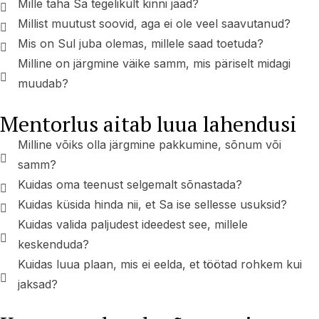
Mille taha Sa tegelikult kinni jääd?
Millist muutust soovid, aga ei ole veel saavutanud?
Mis on Sul juba olemas, millele saad toetuda?
Milline on järgmine väike samm, mis päriselt midagi
muudab?
Mentorlus aitab luua lahendusi
Milline võiks olla järgmine pakkumine, sõnum või
samm?
Kuidas oma teenust selgemalt sõnastada?
Kuidas küsida hinda nii, et Sa ise sellesse usuksid?
Kuidas valida paljudest ideedest see, millele
keskenduda?
Kuidas luua plaan, mis ei eelda, et töötad rohkem kui
jaksad?