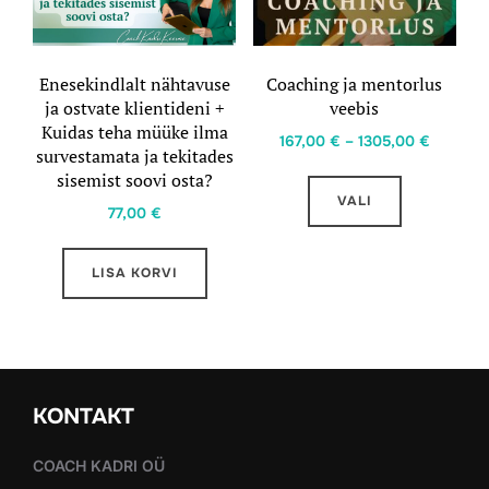
Enesekindlalt nähtavuse
Coaching ja mentorlus
ja ostvate klientideni +
veebis
Kuidas teha müüke ilma
Hinnava
167,00
€
–
1305,00
€
survestamata ja tekitades
167,00 
Sellel
sisemist soovi osta?
kuni
VALI
tootel
77,00
€
1305,00
on
mitu
LISA KORVI
varianti.
Valikuid
saab
teha
KONTAKT
tootelehel.
COACH KADRI OÜ