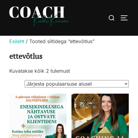
Skip
to
Search
TOGG
content
for:
Esileht
/ Tooted siltidega “ettevõtlus”
ettevõtlus
Sorteeritud
Kuvatakse kõik 2 tulemust
populaarsuse
järgi