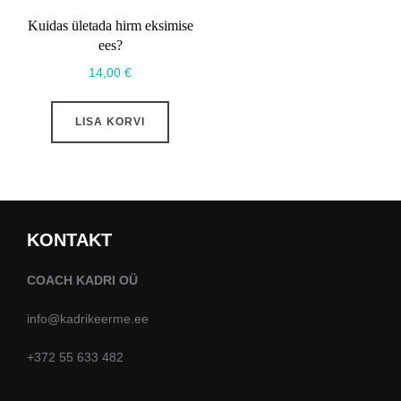
Kuidas ületada hirm eksimise
ees?
14,00
€
LISA KORVI
KONTAKT
COACH KADRI OÜ
info@kadrikeerme.ee
+372 55 633 482