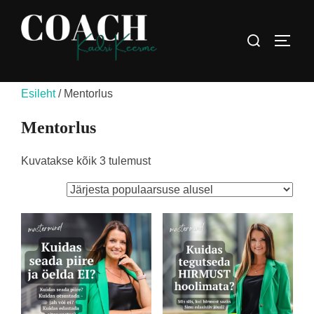
Skip
to
Search
TOGG
content
for:
Esileht
/ Mentorlus
Mentorlus
Sorteeritud
Kuvatakse kõik 3 tulemust
populaarsuse
järgi