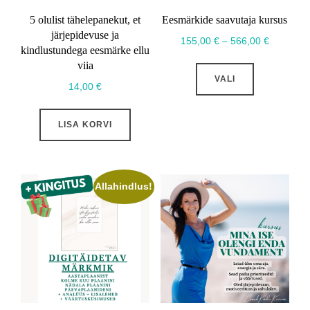
5 olulist tähelepanekut, et
Eesmärkide saavutaja kursus
järjepidevuse ja
Hinnavah
155,00
€
–
566,00
€
kindlustundega eesmärke ellu
155,00 €
Sellel
viia
kuni
VALI
tootel
14,00
€
566,00 €
on
mitu
LISA KORVI
varianti.
Valikuid
saab
Allahindlus!
teha
tootelehel.