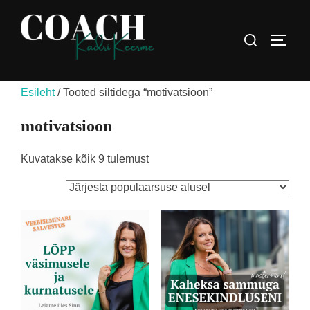
Skip
to
Search
TOGG
content
for:
Esileht
/ Tooted siltidega “motivatsioon”
motivatsioon
Sorteeritud
Kuvatakse kõik 9 tulemust
populaarsuse
järgi