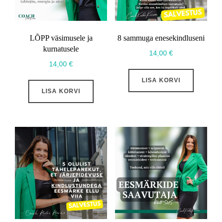
LÕPP väsimusele ja
8 sammuga enesekindluseni
kurnatusele
14,00
€
14,00
€
LISA KORVI
LISA KORVI