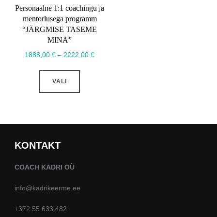
Personaalne 1:1 coachingu ja
mentorlusega programm
“JÄRGMISE TASEME
MINA”
Hinnavahemik:
1888,00
€
–
2222,00
€
1888,00 €
Sellel
kuni
VALI
tootel
2222,00 €
on
mitu
varianti.
Valikuid
KONTAKT
saab
teha
COACH KADRI OÜ
tootelehel.
info@kadrikeerme.ee
+372 55 633 482