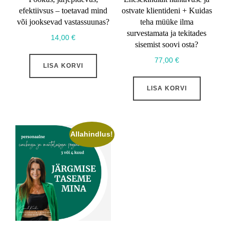
efektiivsus – toetavad mind
ostvate klientideni + Kuidas
või jooksevad vastassuunas?
teha müüke ilma
survestamata ja tekitades
14,00
€
sisemist soovi osta?
77,00
€
LISA KORVI
LISA KORVI
Allahindlus!