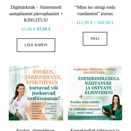
Digimärkmik – Süsteemselt
“Mina ise olengi enda
aastaplaanist päevaplaanini +
vundament” kursus
KINGITUS!
Hinnavah
111,00
€
–
566,00
€
Algne
Praegune
57,00
€
37,00
€
111,00 €
Sellel
hind
hind
kuni
VALI
tootel
oli:
on:
566,00 €
LISA KORVI
on
57,00 €.
37,00 €.
mitu
varianti.
Valikuid
saab
teha
tootelehel.
Fookus, järjepidevus,
Enesekindlalt nähtavuse ja