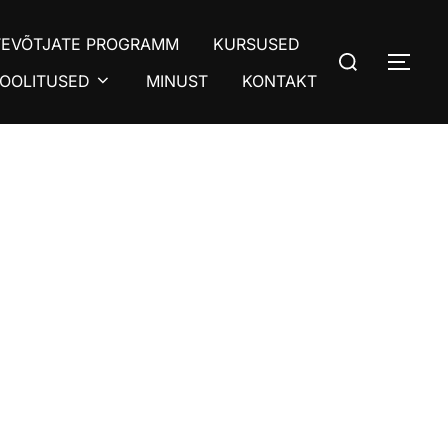
TEVÕTJATE PROGRAMM
KURSUSED
Search
TOG
for:
OOLITUSED
MINUST
KONTAKT