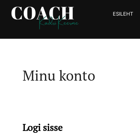
Skip
to
ESILEHT
content
Minu konto
Logi sisse